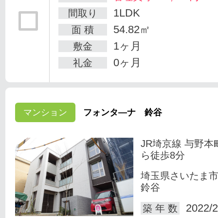
1LDK
間取り
54.82㎡
面 積
1ヶ月
敷金
0ヶ月
礼金
マンション
フォンタ―ナ 鈴谷
JR埼京線 与野本
ら徒歩8分
埼玉県さいたま
鈴谷
2022/2
築 年 数