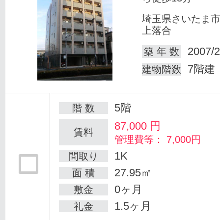
埼玉県さいたま
上落合
2007/2
築 年 数
7階建
建物階数
5階
階 数
87,000
円
賃料
管理費等： 7,000円
1K
間取り
27.95㎡
面 積
0ヶ月
敷金
1.5ヶ月
礼金