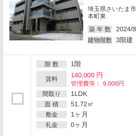
埼玉県さいたま
本町東
2024/8
築 年 数
3階建
建物階数
1階
階 数
140,000
円
賃料
管理費等： 9,000円
1LDK
間取り
51.72㎡
面 積
1ヶ月
敷金
0ヶ月
礼金