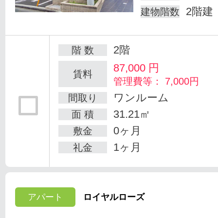
2階建
建物階数
2階
階 数
87,000
円
賃料
管理費等： 7,000円
ワンルーム
間取り
31.21㎡
面 積
0ヶ月
敷金
1ヶ月
礼金
アパート
ロイヤルローズ