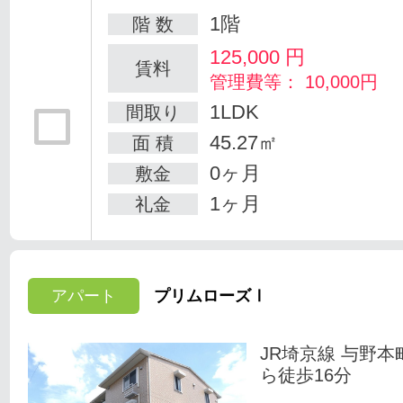
1階
階 数
125,000
円
賃料
管理費等： 10,000円
1LDK
間取り
45.27㎡
面 積
0ヶ月
敷金
1ヶ月
礼金
アパート
プリムローズⅠ
JR埼京線 与野本
ら徒歩16分