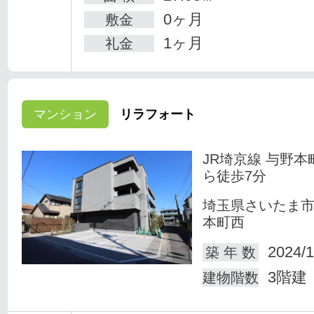
0ヶ月
敷金
1ヶ月
礼金
マンション
リラフォート
JR埼京線 与野本
ら徒歩7分
埼玉県さいたま
本町西
2024/1
築 年 数
3階建
建物階数