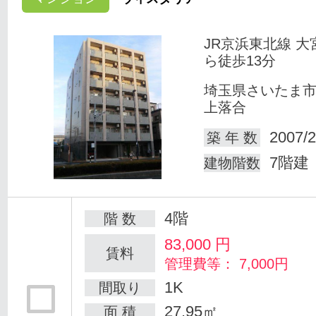
JR京浜東北線 大
ら徒歩13分
埼玉県さいたま
上落合
2007/2
築 年 数
7階建
建物階数
4階
階 数
83,000
円
賃料
管理費等： 7,000円
1K
間取り
27.95㎡
面 積