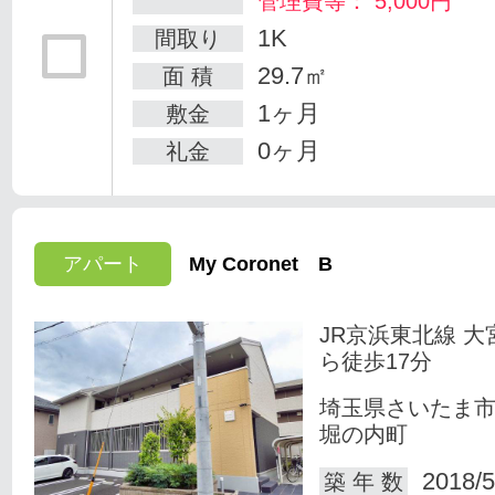
管理費等： 5,000円
1K
間取り
29.7㎡
面 積
1ヶ月
敷金
0ヶ月
礼金
アパート
My Coronet B
JR京浜東北線 大
ら徒歩17分
埼玉県さいたま
堀の内町
2018/5
築 年 数