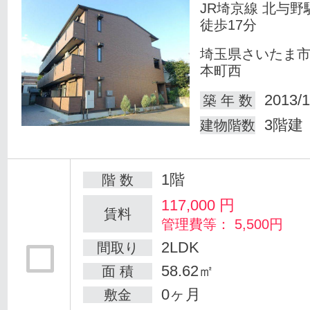
JR埼京線 北与野
徒歩17分
埼玉県さいたま
本町西
2013/1
築 年 数
3階建
建物階数
1階
階 数
117,000
円
賃料
管理費等： 5,500円
2LDK
間取り
58.62㎡
面 積
0ヶ月
敷金