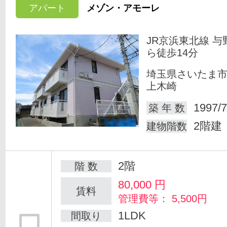
アパート
メゾン・アモーレ
JR京浜東北線 与
ら徒歩14分
埼玉県さいたま
上木崎
1997/7
築 年 数
2階建
建物階数
2階
階 数
80,000
円
賃料
管理費等： 5,500円
1LDK
間取り