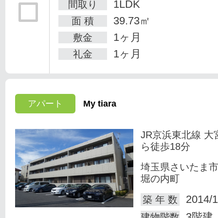
1LDK
間取り
39.73㎡
面 積
1ヶ月
敷金
1ヶ月
礼金
アパート
My tiara
JR京浜東北線 大
ら徒歩18分
埼玉県さいたま
堀の内町
2014/1
築 年 数
3階建
建物階数