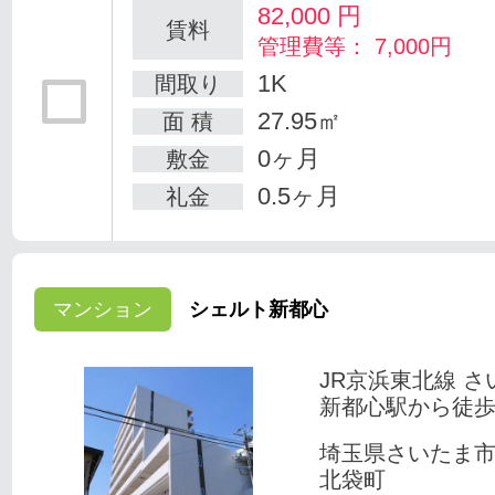
82,000
円
賃料
管理費等： 7,000円
1K
間取り
27.95㎡
面 積
0ヶ月
敷金
0.5ヶ月
礼金
マンション
シェルト新都心
JR京浜東北線 さ
新都心駅から徒歩
埼玉県さいたま
北袋町