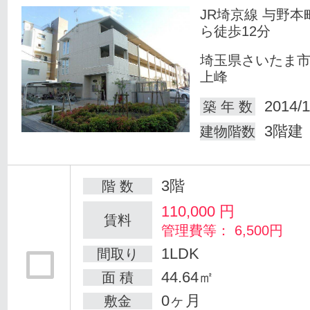
JR埼京線 与野本
ら徒歩12分
埼玉県さいたま
上峰
2014/1
築 年 数
3階建
建物階数
3階
階 数
110,000
円
賃料
管理費等： 6,500円
1LDK
間取り
44.64㎡
面 積
0ヶ月
敷金