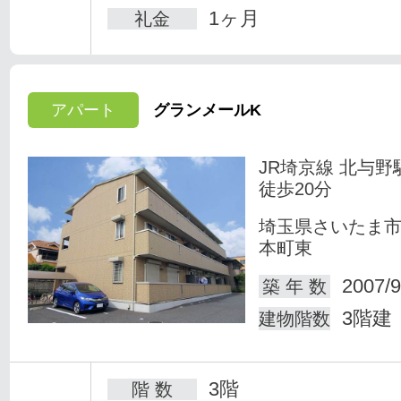
1ヶ月
礼金
アパート
グランメールK
JR埼京線 北与野
徒歩20分
埼玉県さいたま
本町東
2007/9
築 年 数
3階建
建物階数
3階
階 数