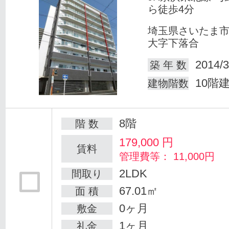
ら徒歩4分
埼玉県さいたま
大字下落合
2014/3
築 年 数
10階
建物階数
8階
階 数
179,000
円
賃料
管理費等： 11,000円
2LDK
間取り
67.01㎡
面 積
0ヶ月
敷金
1ヶ月
礼金