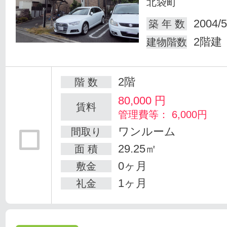
北袋町
2004/5
築 年 数
2階建
建物階数
2階
階 数
80,000
円
賃料
管理費等： 6,000円
ワンルーム
間取り
29.25㎡
面 積
0ヶ月
敷金
1ヶ月
礼金