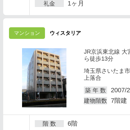
1ヶ月
礼金
マンション
ウィスタリア
JR京浜東北線 大
ら徒歩13分
埼玉県さいたま
上落合
2007/2
築 年 数
7階建
建物階数
6階
階 数