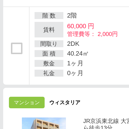
2階
階 数
60,000
円
賃料
管理費等： 2,000円
2DK
間取り
40.24㎡
面 積
1ヶ月
敷金
0ヶ月
礼金
マンション
ウィスタリア
JR京浜東北線 大
ら徒歩13分