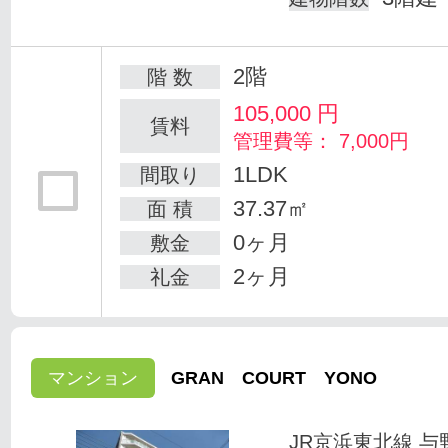
2階
階 数
105,000
円
賃料
管理費等： 7,000円
1LDK
間取り
37.37㎡
面 積
0ヶ月
敷金
2ヶ月
礼金
マンション
GRAN COURT YONO
JR京浜東北線 与