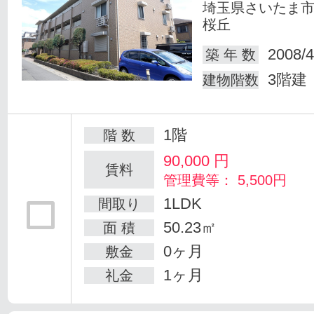
埼玉県さいたま
桜丘
2008/4
築 年 数
3階建
建物階数
1階
階 数
90,000
円
賃料
管理費等： 5,500円
1LDK
間取り
50.23㎡
面 積
0ヶ月
敷金
1ヶ月
礼金