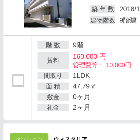
2018/1
築 年 数
9階建
建物階数
9階
階 数
160,000
円
賃料
管理費等： 10,000円
1LDK
間取り
47.79㎡
面 積
0ヶ月
敷金
2ヶ月
礼金
マンション
ウィスタリア