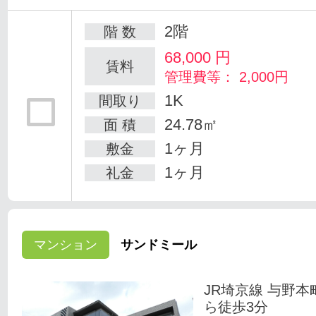
2階
階 数
68,000
円
賃料
管理費等： 2,000円
1K
間取り
24.78㎡
面 積
1ヶ月
敷金
1ヶ月
礼金
マンション
サンドミール
JR埼京線 与野本
ら徒歩3分