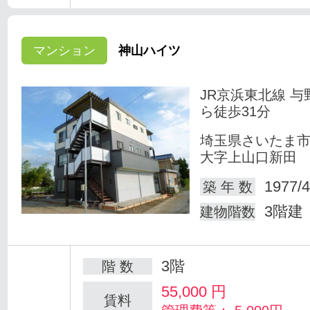
マンション
神山ハイツ
JR京浜東北線 与
ら徒歩31分
埼玉県さいたま
大字上山口新田
1977/4
築 年 数
3階建
建物階数
3階
階 数
55,000
円
賃料