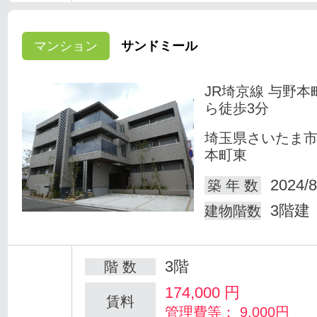
マンション
サンドミール
JR埼京線 与野本
ら徒歩3分
埼玉県さいたま
本町東
2024/8
築 年 数
3階建
建物階数
3階
階 数
174,000
円
賃料
管理費等： 9,000円