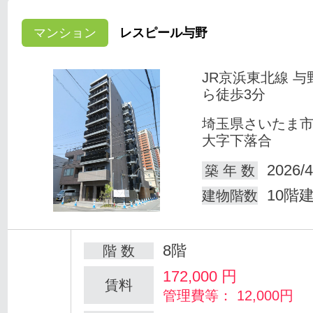
マンション
レスピール与野
JR京浜東北線 与
ら徒歩3分
埼玉県さいたま
大字下落合
2026/4
築 年 数
10階
建物階数
8階
階 数
172,000
円
賃料
管理費等： 12,000円