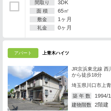
3DK
間取り
65㎡
面 積
1ヶ月
敷金
0ヶ月
礼金
アパート
上青木ハイツ
JR京浜東北線 西
から徒歩18分
埼玉県川口市上
1994/1
築 年 数
2階建
建物階数