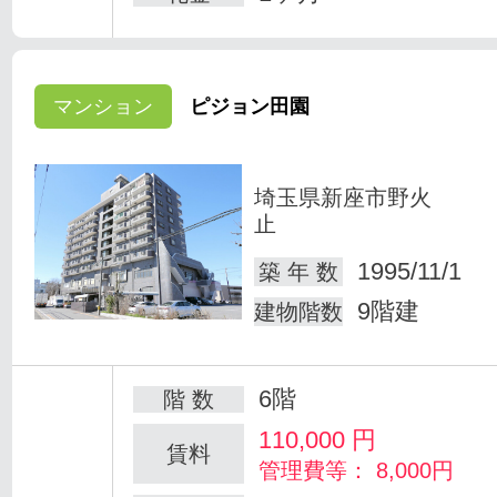
マンション
ピジョン田園
埼玉県新座市野火
止
1995/11/1
築 年 数
9階建
建物階数
6階
階 数
110,000
円
賃料
管理費等： 8,000円