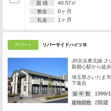
40.57㎡
面 積
0ヶ月
敷金
1ヶ月
礼金
アパート
リバーサイドハイツⅢ
JR京浜東北線 さ
新都心駅から徒歩
埼玉県さいたま
下落合
1999/1
築 年 数
2階建
建物階数