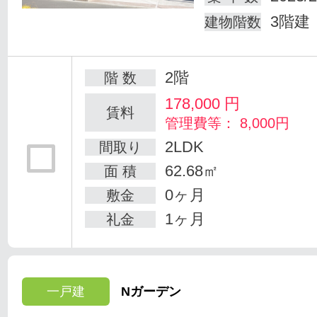
3階建
建物階数
2階
階 数
178,000
円
賃料
管理費等： 8,000円
2LDK
間取り
62.68㎡
面 積
0ヶ月
敷金
1ヶ月
礼金
一戸建
Nガーデン