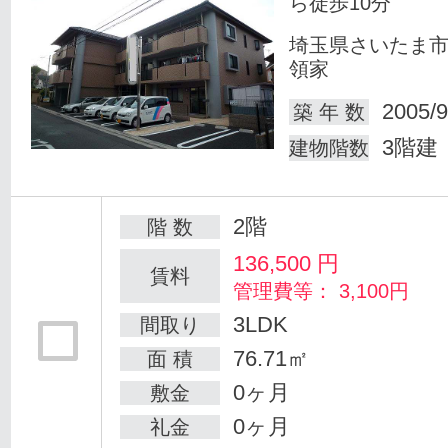
ら徒歩10分
埼玉県さいたま
領家
2005/9
築 年 数
3階建
建物階数
2階
階 数
136,500
円
賃料
管理費等： 3,100円
3LDK
間取り
76.71㎡
面 積
0ヶ月
敷金
0ヶ月
礼金