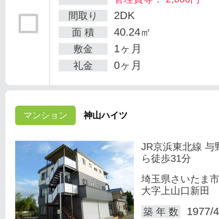
2DK
間取り
40.24㎡
面 積
1ヶ月
敷金
0ヶ月
礼金
マンション
神山ハイツ
JR京浜東北線 与
ら徒歩31分
埼玉県さいたま
大字上山口新田
1977/4
築 年 数