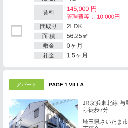
145,000
円
賃料
管理費等： 10,000円
2LDK
間取り
56.25㎡
面 積
0ヶ月
敷金
1.5ヶ月
礼金
アパート
PAGE 1 VILLA
JR京浜東北線 与
ら徒歩7分
埼玉県さいたま