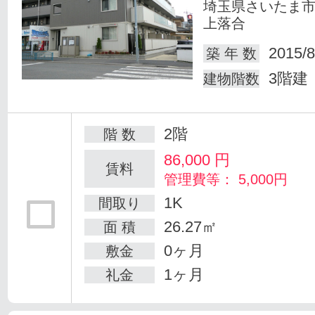
埼玉県さいたま
上落合
2015/8
築 年 数
3階建
建物階数
2階
階 数
86,000
円
賃料
管理費等： 5,000円
1K
間取り
26.27㎡
面 積
0ヶ月
敷金
1ヶ月
礼金