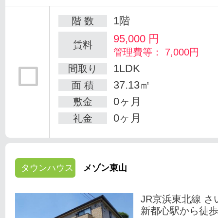
1階
階 数
95,000
円
賃料
管理費等： 7,000円
1LDK
間取り
37.13㎡
面 積
0ヶ月
敷金
0ヶ月
礼金
タウンハウス
メゾン東山
JR京浜東北線 さ
新都心駅から徒歩