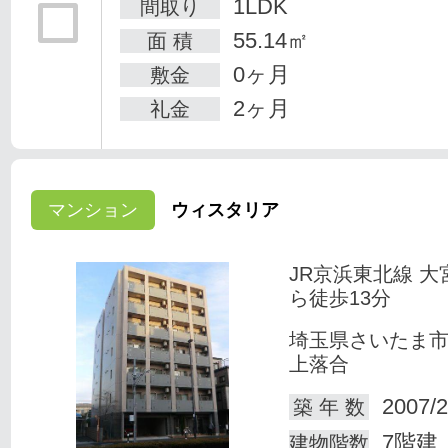
1LDK
間取り
55.14㎡
面 積
0ヶ月
敷金
2ヶ月
礼金
マンション
ウィスタリア
JR京浜東北線 大
ら徒歩13分
埼玉県さいたま
上落合
2007/2
築 年 数
7階建
建物階数