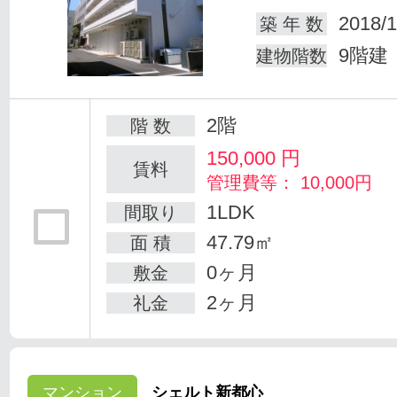
2018/1
築 年 数
9階建
建物階数
2階
階 数
150,000
円
賃料
管理費等： 10,000円
1LDK
間取り
47.79㎡
面 積
0ヶ月
敷金
2ヶ月
礼金
マンション
シェルト新都心