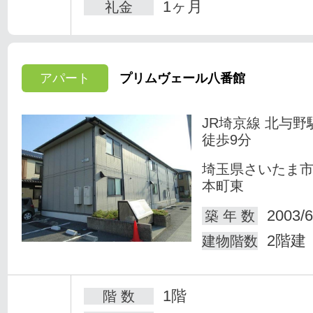
1ヶ月
礼金
アパート
プリムヴェール八番館
JR埼京線 北与野
徒歩9分
埼玉県さいたま
本町東
2003/6
築 年 数
2階建
建物階数
1階
階 数