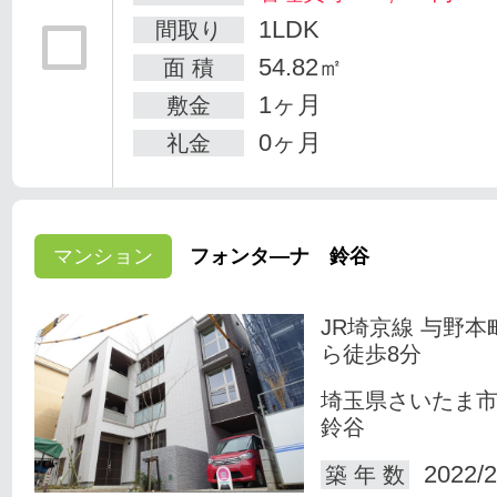
1LDK
間取り
54.82㎡
面 積
1ヶ月
敷金
0ヶ月
礼金
マンション
フォンタ―ナ 鈴谷
JR埼京線 与野本
ら徒歩8分
埼玉県さいたま
鈴谷
2022/2
築 年 数