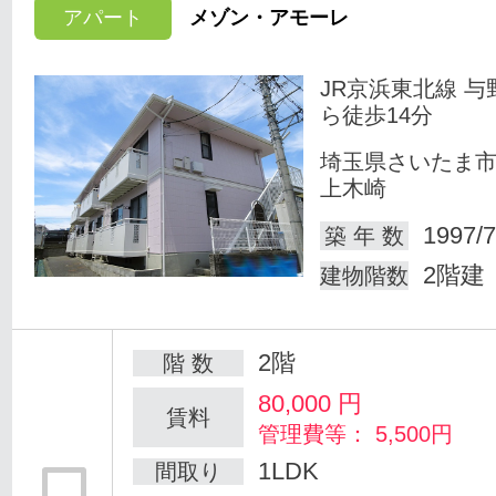
アパート
メゾン・アモーレ
JR京浜東北線 与
ら徒歩14分
埼玉県さいたま
上木崎
1997/7
築 年 数
2階建
建物階数
2階
階 数
80,000
円
賃料
管理費等： 5,500円
1LDK
間取り