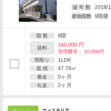
2018/1
築 年 数
9階建
建物階数
9階
階 数
160,000
円
賃料
管理費等： 10,000円
1LDK
間取り
47.79㎡
面 積
0ヶ月
敷金
2ヶ月
礼金
マンション
ウィスタリア