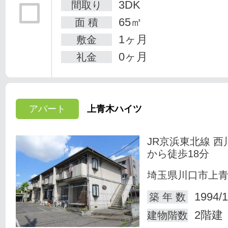
3DK
間取り
65㎡
面 積
1ヶ月
敷金
0ヶ月
礼金
アパート
上青木ハイツ
JR京浜東北線 西
から徒歩18分
埼玉県川口市上
1994/1
築 年 数
2階建
建物階数