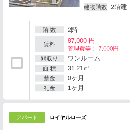
2階建
建物階数
2階
階 数
87,000
円
賃料
管理費等： 7,000円
ワンルーム
間取り
31.21㎡
面 積
0ヶ月
敷金
1ヶ月
礼金
アパート
ロイヤルローズ