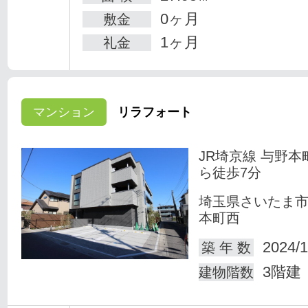
0ヶ月
敷金
1ヶ月
礼金
マンション
リラフォート
JR埼京線 与野本
ら徒歩7分
埼玉県さいたま
本町西
2024/1
築 年 数
3階建
建物階数