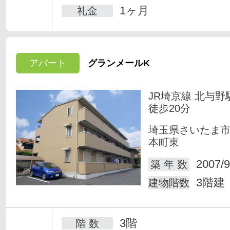
1ヶ月
礼金
アパート
グランメールK
JR埼京線 北与野
徒歩20分
埼玉県さいたま
本町東
2007/9
築 年 数
3階建
建物階数
3階
階 数