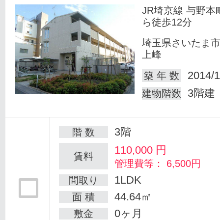
JR埼京線 与野本
ら徒歩12分
埼玉県さいたま
上峰
2014/1
築 年 数
3階建
建物階数
3階
階 数
110,000
円
賃料
管理費等： 6,500円
1LDK
間取り
44.64㎡
面 積
0ヶ月
敷金