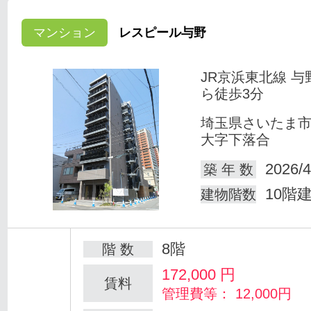
マンション
レスピール与野
JR京浜東北線 与
ら徒歩3分
埼玉県さいたま
大字下落合
2026/4
築 年 数
10階
建物階数
8階
階 数
172,000
円
賃料
管理費等： 12,000円