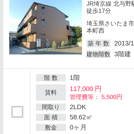
JR埼京線 北与野
徒歩17分
埼玉県さいたま
本町西
2013/1
築 年 数
3階建
建物階数
1階
階 数
117,000
円
賃料
管理費等： 5,500円
2LDK
間取り
58.62㎡
面 積
0ヶ月
敷金