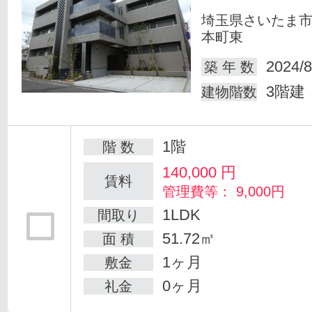
埼玉県さいたま
本町東
2024/8
築 年 数
3階建
建物階数
1階
階 数
140,000
円
賃料
管理費等： 9,000円
1LDK
間取り
51.72㎡
面 積
1ヶ月
敷金
0ヶ月
礼金