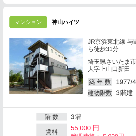
マンション
神山ハイツ
JR京浜東北線 与
ら徒歩31分
埼玉県さいたま
大字上山口新田
1977/4
築 年 数
3階建
建物階数
3階
階 数
55,000
円
賃料