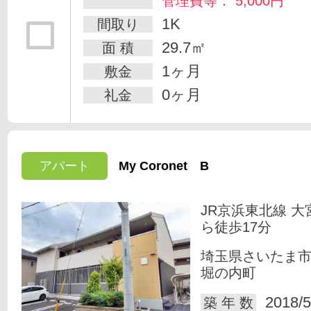
管理費等： 5,000円
1K
間取り
29.7㎡
面 積
1ヶ月
敷金
0ヶ月
礼金
アパート
My Coronet B
JR京浜東北線 大
ら徒歩17分
埼玉県さいたま
堀の内町
2018/5
築 年 数