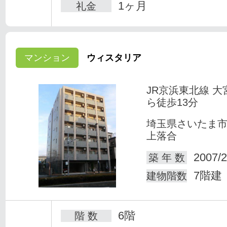
1ヶ月
礼金
マンション
ウィスタリア
JR京浜東北線 大
ら徒歩13分
埼玉県さいたま
上落合
2007/2
築 年 数
7階建
建物階数
6階
階 数