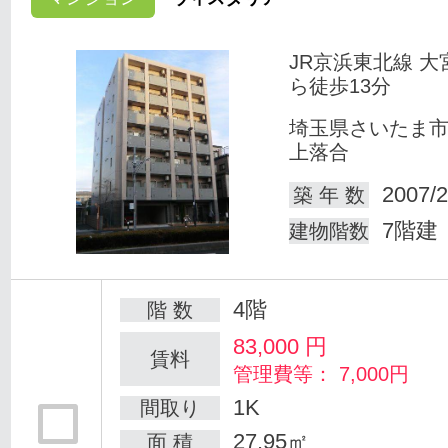
JR京浜東北線 大
ら徒歩13分
埼玉県さいたま
上落合
2007/2
築 年 数
7階建
建物階数
4階
階 数
83,000
円
賃料
管理費等： 7,000円
1K
間取り
27.95㎡
面 積