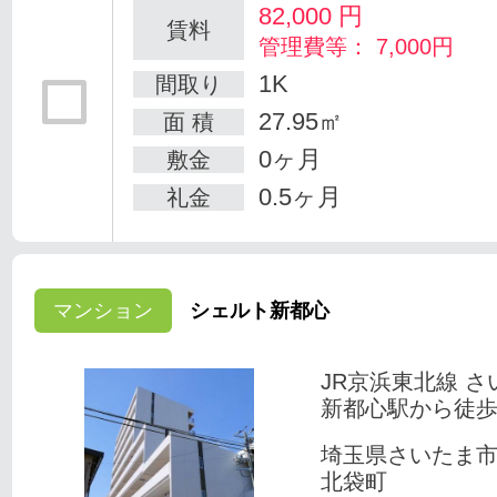
82,000
円
賃料
管理費等： 7,000円
1K
間取り
27.95㎡
面 積
0ヶ月
敷金
0.5ヶ月
礼金
マンション
シェルト新都心
JR京浜東北線 さ
新都心駅から徒歩
埼玉県さいたま
北袋町