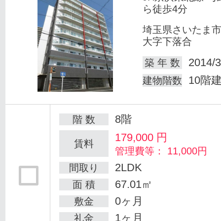
ら徒歩4分
埼玉県さいたま
大字下落合
2014/3
築 年 数
10階
建物階数
8階
階 数
179,000
円
賃料
管理費等： 11,000円
2LDK
間取り
67.01㎡
面 積
0ヶ月
敷金
1ヶ月
礼金