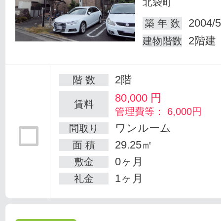
北袋町
2004/5
築 年 数
2階建
建物階数
2階
階 数
80,000
円
賃料
管理費等： 6,000円
ワンルーム
間取り
29.25㎡
面 積
0ヶ月
敷金
1ヶ月
礼金