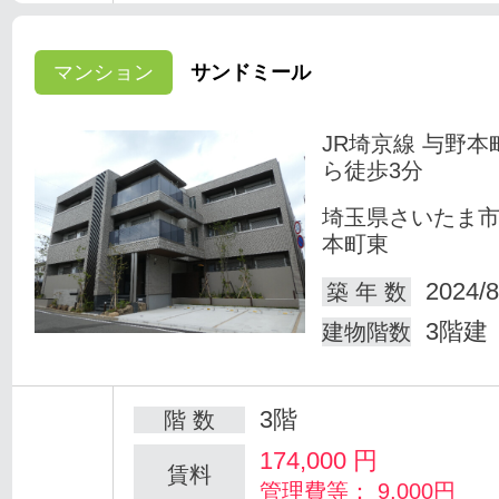
マンション
サンドミール
JR埼京線 与野本
ら徒歩3分
埼玉県さいたま
本町東
2024/8
築 年 数
3階建
建物階数
3階
階 数
174,000
円
賃料
管理費等： 9,000円