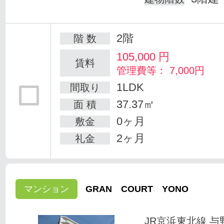
2階
階 数
105,000
円
賃料
管理費等： 7,000円
1LDK
間取り
37.37㎡
面 積
0ヶ月
敷金
2ヶ月
礼金
マンション
GRAN COURT YONO
JR京浜東北線 与