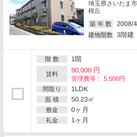
埼玉県さいたま
桜丘
2008/4
築 年 数
3階建
建物階数
1階
階 数
90,000
円
賃料
管理費等： 5,500円
1LDK
間取り
50.23㎡
面 積
0ヶ月
敷金
1ヶ月
礼金