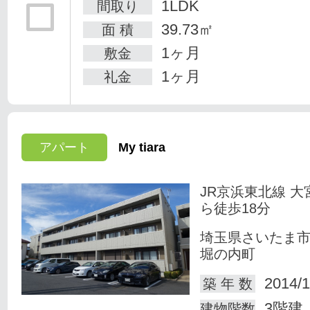
1LDK
間取り
39.73㎡
面 積
1ヶ月
敷金
1ヶ月
礼金
アパート
My tiara
JR京浜東北線 大
ら徒歩18分
埼玉県さいたま
堀の内町
2014/1
築 年 数
3階建
建物階数