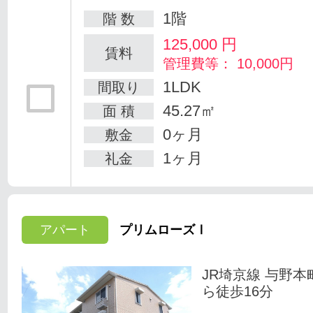
1階
階 数
125,000
円
賃料
管理費等： 10,000円
1LDK
間取り
45.27㎡
面 積
0ヶ月
敷金
1ヶ月
礼金
アパート
プリムローズⅠ
JR埼京線 与野本
ら徒歩16分