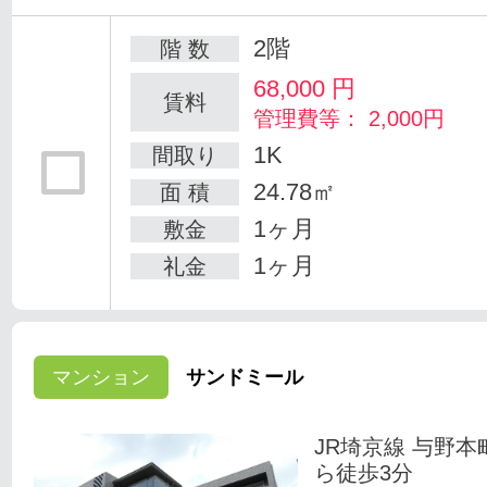
2階
階 数
68,000
円
賃料
管理費等： 2,000円
1K
間取り
24.78㎡
面 積
1ヶ月
敷金
1ヶ月
礼金
マンション
サンドミール
JR埼京線 与野本
ら徒歩3分