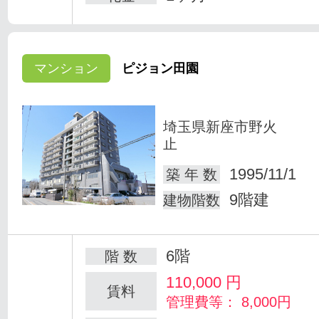
マンション
ピジョン田園
埼玉県新座市野火
止
1995/11/1
築 年 数
9階建
建物階数
6階
階 数
110,000
円
賃料
管理費等： 8,000円