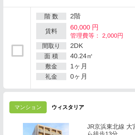
2階
階 数
60,000
円
賃料
管理費等： 2,000円
2DK
間取り
40.24㎡
面 積
1ヶ月
敷金
0ヶ月
礼金
マンション
ウィスタリア
JR京浜東北線 大
ら徒歩13分