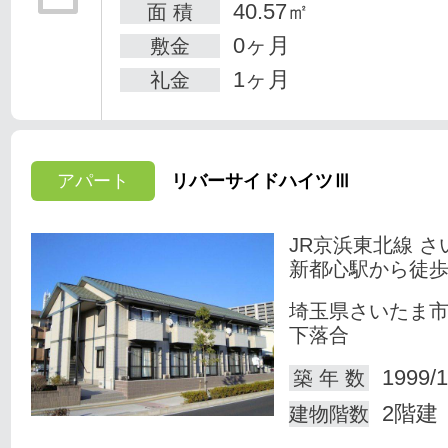
40.57㎡
面 積
0ヶ月
敷金
1ヶ月
礼金
アパート
リバーサイドハイツⅢ
JR京浜東北線 さ
新都心駅から徒歩
埼玉県さいたま
下落合
1999/1
築 年 数
2階建
建物階数