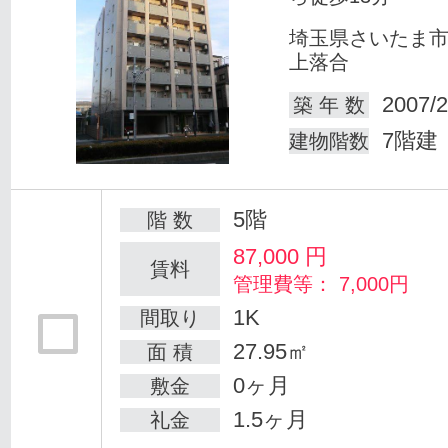
埼玉県さいたま
上落合
2007/2
築 年 数
7階建
建物階数
5階
階 数
87,000
円
賃料
管理費等： 7,000円
1K
間取り
27.95㎡
面 積
0ヶ月
敷金
1.5ヶ月
礼金